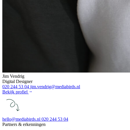
Jim Vendrig
Digital Designer
020 244 53 04
jim.vendrig@mediabirds.nl
Bekijk profiel
hello@mediabirds.nl
020 244 53 04
Partners & erkenningen