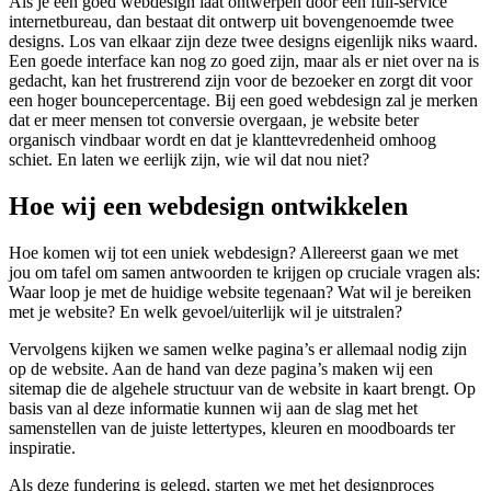
Als je een goed webdesign laat ontwerpen door een full-service
internetbureau, dan bestaat dit ontwerp uit bovengenoemde twee
designs. Los van elkaar zijn deze twee designs eigenlijk niks waard.
Een goede interface kan nog zo goed zijn, maar als er niet over na is
gedacht, kan het frustrerend zijn voor de bezoeker en zorgt dit voor
een hoger bouncepercentage. Bij een goed webdesign zal je merken
dat er meer mensen tot conversie overgaan, je website beter
organisch vindbaar wordt en dat je klanttevredenheid omhoog
schiet. En laten we eerlijk zijn, wie wil dat nou niet?
Hoe wij een webdesign ontwikkelen
Hoe komen wij tot een uniek webdesign? Allereerst gaan we met
jou om tafel om samen antwoorden te krijgen op cruciale vragen als:
Waar loop je met de huidige website tegenaan? Wat wil je bereiken
met je website? En welk gevoel/uiterlijk wil je uitstralen?
Vervolgens kijken we samen welke pagina’s er allemaal nodig zijn
op de website. Aan de hand van deze pagina’s maken wij een
sitemap die de algehele structuur van de website in kaart brengt. Op
basis van al deze informatie kunnen wij aan de slag met het
samenstellen van de juiste lettertypes, kleuren en moodboards ter
inspiratie.
Als deze fundering is gelegd, starten we met het designproces