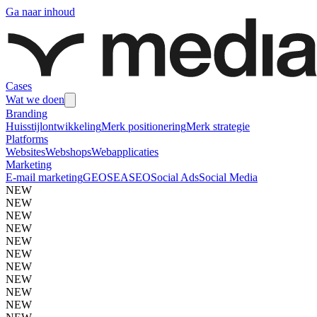
Ga naar inhoud
Cases
Wat we doen
Branding
Huisstijlontwikkeling
Merk positionering
Merk strategie
Platforms
Websites
Webshops
Webapplicaties
Marketing
E-mail marketing
GEO
SEA
SEO
Social Ads
Social Media
NEW
NEW
NEW
NEW
NEW
NEW
NEW
NEW
NEW
NEW