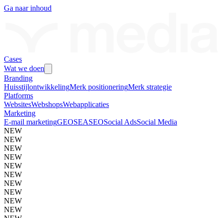
Ga naar inhoud
Cases
Wat we doen
Branding
Huisstijlontwikkeling
Merk positionering
Merk strategie
Platforms
Websites
Webshops
Webapplicaties
Marketing
E-mail marketing
GEO
SEA
SEO
Social Ads
Social Media
NEW
NEW
NEW
NEW
NEW
NEW
NEW
NEW
NEW
NEW