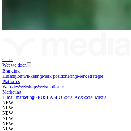
Cases
Wat we doen
Branding
Huisstijlontwikkeling
Merk positionering
Merk strategie
Platforms
Websites
Webshops
Webapplicaties
Marketing
E-mail marketing
GEO
SEA
SEO
Social Ads
Social Media
NEW
NEW
NEW
NEW
NEW
NEW