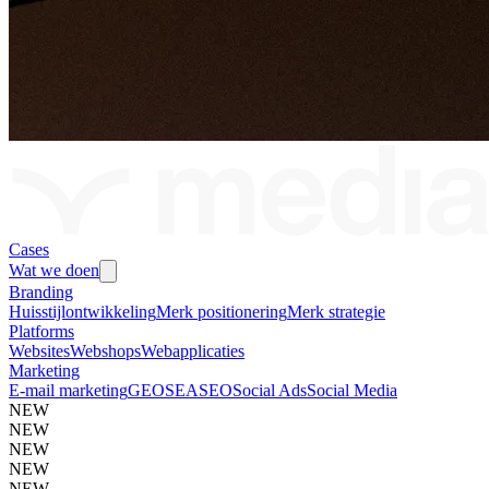
Cases
Wat we doen
Branding
Huisstijlontwikkeling
Merk positionering
Merk strategie
Platforms
Websites
Webshops
Webapplicaties
Marketing
E-mail marketing
GEO
SEA
SEO
Social Ads
Social Media
NEW
NEW
NEW
NEW
NEW