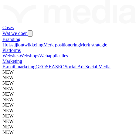
Cases
Wat we doen
Branding
Huisstijlontwikkeling
Merk positionering
Merk strategie
Platforms
Websites
Webshops
Webapplicaties
Marketing
E-mail marketing
GEO
SEA
SEO
Social Ads
Social Media
NEW
NEW
NEW
NEW
NEW
NEW
NEW
NEW
NEW
NEW
NEW
NEW