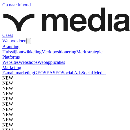
Ga naar inhoud
Cases
Wat we doen
Branding
Huisstijlontwikkeling
Merk positionering
Merk strategie
Platforms
Websites
Webshops
Webapplicaties
Marketing
E-mail marketing
GEO
SEA
SEO
Social Ads
Social Media
NEW
NEW
NEW
NEW
NEW
NEW
NEW
NEW
NEW
NEW