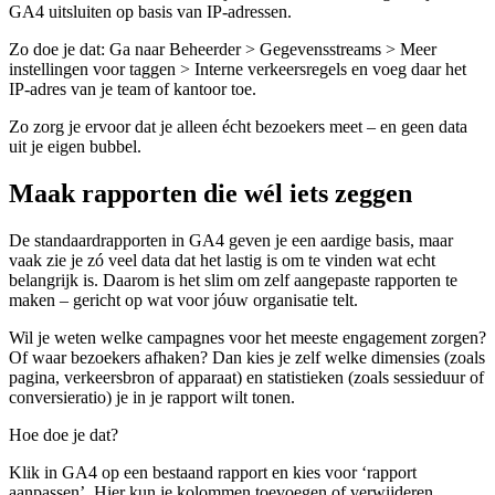
GA4 uitsluiten op basis van IP-adressen.
Zo doe je dat:
Ga naar Beheerder > Gegevensstreams > Meer
instellingen voor taggen > Interne verkeersregels en voeg daar het
IP-adres van je team of kantoor toe.
Zo zorg je ervoor dat je alleen écht bezoekers meet – en geen data
uit je eigen bubbel.
Maak rapporten die wél iets zeggen
De standaardrapporten in GA4 geven je een aardige basis, maar
vaak zie je zó veel data dat het lastig is om te vinden wat echt
belangrijk is. Daarom is het slim om zelf aangepaste rapporten te
maken – gericht op wat voor jóuw organisatie telt.
Wil je weten welke campagnes voor het meeste engagement zorgen?
Of waar bezoekers afhaken? Dan kies je zelf welke dimensies (zoals
pagina, verkeersbron of apparaat) en statistieken (zoals sessieduur of
conversieratio) je in je rapport wilt tonen.
Hoe doe je dat?
Klik in GA4 op een bestaand rapport en kies voor ‘rapport
aanpassen’. Hier kun je kolommen toevoegen of verwijderen,