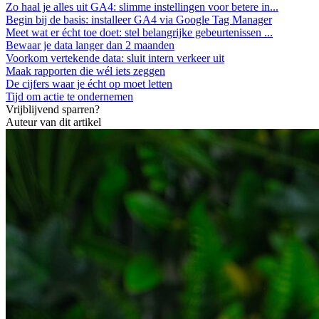
Zo haal je alles uit GA4: slimme instellingen voor betere in...
Begin bij de basis: installeer GA4 via Google Tag Manager
Meet wat er écht toe doet: stel belangrijke gebeurtenissen ...
Bewaar je data langer dan 2 maanden
Voorkom vertekende data: sluit intern verkeer uit
Maak rapporten die wél iets zeggen
De cijfers waar je écht op moet letten
Tijd om actie te ondernemen
Vrijblijvend sparren?
Auteur van dit artikel