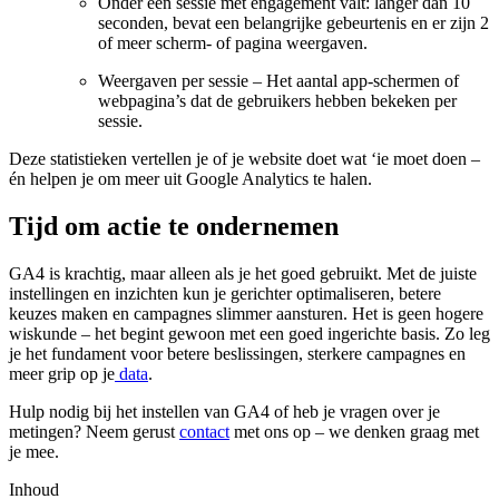
Onder een sessie met engagement valt: langer dan 10
seconden, bevat een belangrijke gebeurtenis en er zijn 2
of meer scherm- of pagina weergaven.
Weergaven per sessie – Het aantal app-schermen of
webpagina’s dat de gebruikers hebben bekeken per
sessie.
Deze statistieken vertellen je of je website doet wat ‘ie moet doen –
én helpen je om meer uit Google Analytics te halen.
Tijd om actie te ondernemen
GA4 is krachtig, maar alleen als je het goed gebruikt. Met de juiste
instellingen en inzichten kun je gerichter optimaliseren, betere
keuzes maken en campagnes slimmer aansturen. Het is geen hogere
wiskunde – het begint gewoon met een goed ingerichte basis. Zo leg
je het fundament voor betere beslissingen, sterkere campagnes en
meer grip op je
data
.
Hulp nodig bij het instellen van GA4 of heb je vragen over je
metingen? Neem gerust
contact
met ons op – we denken graag met
je mee.
Inhoud