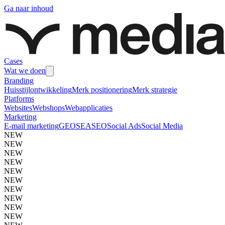
Ga naar inhoud
Cases
Wat we doen
Branding
Huisstijlontwikkeling
Merk positionering
Merk strategie
Platforms
Websites
Webshops
Webapplicaties
Marketing
E-mail marketing
GEO
SEA
SEO
Social Ads
Social Media
NEW
NEW
NEW
NEW
NEW
NEW
NEW
NEW
NEW
NEW